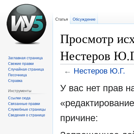
Статья
Обсуждение
Просмотр исх
Нестеров Ю.
Заглавная страница
Свежие правки
←
Нестеров Ю.Г.
Случайная страница
Песочница
Справка
Перейти
Перейти
У вас нет прав 
к
к
Инструменты
навигации
поиску
Ссылки сюда
«редактирование
Связанные правки
Служебные страницы
причине:
Сведения о странице