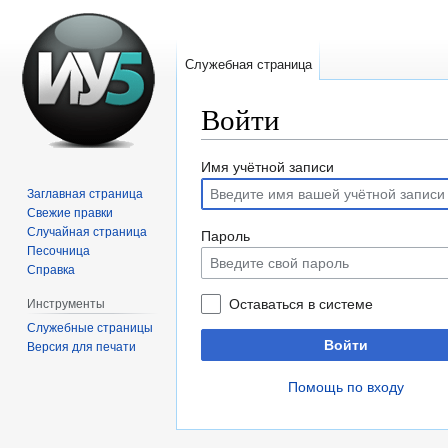
Служебная страница
Войти
Перейти
Перейти
Имя учётной записи
к
к
Заглавная страница
навигации
поиску
Свежие правки
Случайная страница
Пароль
Песочница
Справка
Оставаться в системе
Инструменты
Служебные страницы
Войти
Версия для печати
Помощь по входу