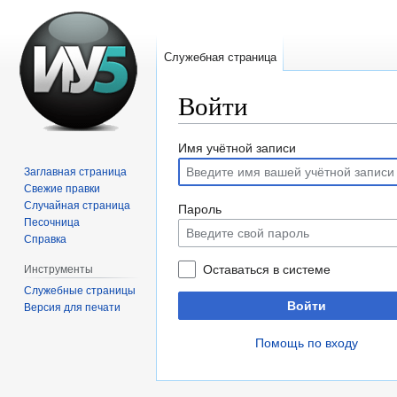
Служебная страница
Войти
Перейти
Перейти
Имя учётной записи
к
к
Заглавная страница
навигации
поиску
Свежие правки
Случайная страница
Пароль
Песочница
Справка
Оставаться в системе
Инструменты
Служебные страницы
Войти
Версия для печати
Помощь по входу