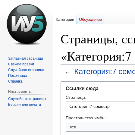
Категория
Обсуждение
Страницы, с
«Категория:7
Заглавная страница
Свежие правки
←
Категория:7 сем
Случайная страница
Песочница
Справка
Перейти
Перейти
Ссылки сюда
к
к
Инструменты
Страница:
навигации
поиску
Служебные страницы
Версия для печати
Пространство имён:
все