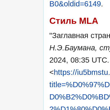
B0&oldid=6149
.
Стиль MLA
"Заглавная стра
Н.Э.Баумана, с
2024, 08:35 UTC.
<
https://iu5bmstu
title=%D0%97
D0%B2%D0%BD
2%D1%80%D0%