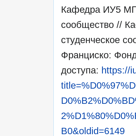
Кафедра ИУ5 МГТ
сообщество // К
студенческое со
Франциско: Фонд
доступа:
https://
title=%D0%97
D0%B2%D0%BD
2%D1%80%D0%
B0&oldid=6149