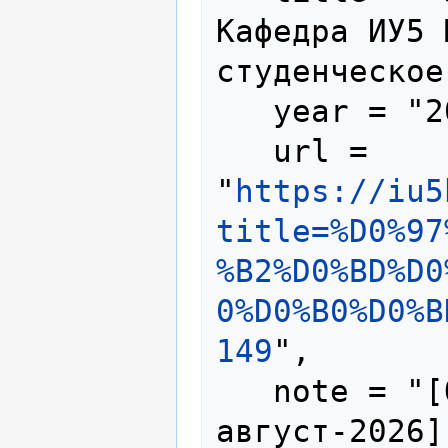
Кафедра ИУ5 
студенческое
   year = "2024",

   url = 
"
https://iu5
title=%D0%97
%B2%D0%BD%D0
0%D0%B0%D0%B
149
",

   note = "[Online; accessed 7-
август-2026]"