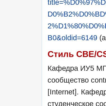
title=%D0%97
D0%B2%D0%BD
2%D1%80%D0%
B0&oldid=6149
(a
Стиль CBE/C
Кафедра ИУ5 МГТ
сообщество contr
[Internet]. Кафе
студенческое со