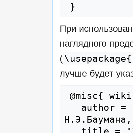
При использова
наглядного пред
\usepackage{
(
лучше будет указ
 @misc{ wiki:xxx,

   author = "Кафедра ИУ5 МГТУ им. 
Н.Э.Баумана,
   title = "Заглавная страница --- 