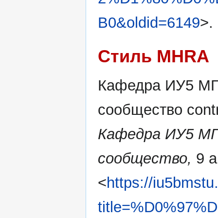
B0&oldid=6149
>.
Стиль MHRA
Кафедра ИУ5 МГТ
сообщество contr
Кафедра ИУ5 МГ
сообщество,
9 а
<
https://iu5bmstu
title=%D0%97