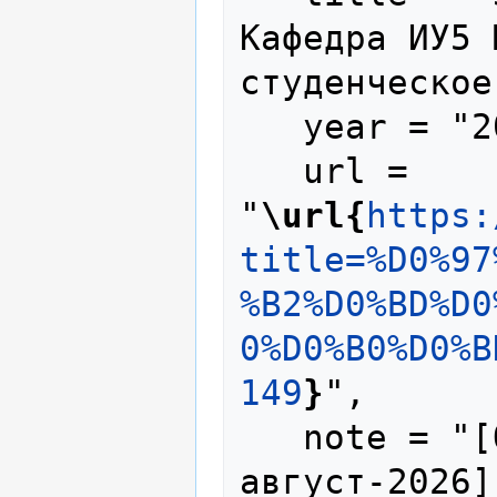
Кафедра ИУ5 
студенческое
   year = "2024",

   url = 
"
\url{
https:
title=%D0%97
%B2%D0%BD%D0
0%D0%B0%D0%B
149
}
",

   note = "[Online; accessed 7-
август-2026]"