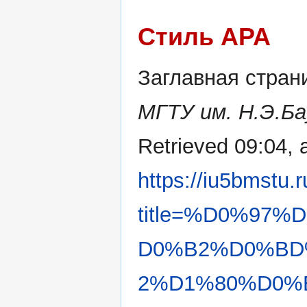
Стиль APA
Заглавная страни
МГТУ им. Н.Э.Б
Retrieved 09:04, 
https://iu5bmstu.
title=%D0%97
D0%B2%D0%BD
2%D1%80%D0%