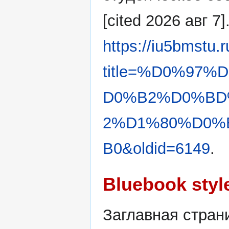
[cited 2026 авг 7]
https://iu5bmstu.
title=%D0%97
D0%B2%D0%BD
2%D1%80%D0%
B0&oldid=6149
.
Bluebook styl
Заглавная стран