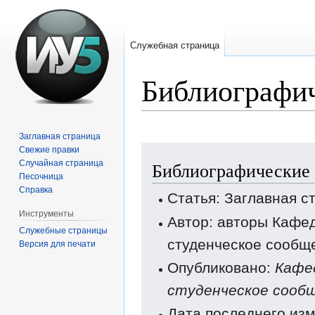
Служебная страница
Библиографич
Заглавная страница
Перейти
Перейти
Свежие правки
Случайная страница
Библиографические 
к
к
Песочница
навигации
поиску
Справка
Статья: Заглавная с
Инструменты
Автор: авторы Кафе
Служебные страницы
студенческое сообщ
Версия для печати
Опубликовано:
Кафе
студенческое сооб
Дата последнего изм