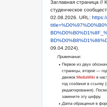
Заглавная страница //
студенческое сообщест
02.08.2026. URL:
https:
title=%D0%97%D0%
BD%D0%B0%D1%8F_
BD%D0%B8%D1%86%D0
09.04.2024).
Примечание:
Первое из двух обозна
страницы, второе — го
движок
MediaWiki
в нас
год
создания
в ссылку (
редактирования). Посм
замените эту цифру.
Дата обращения
в фор