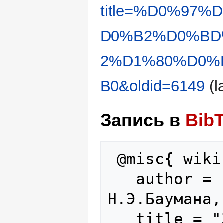
title=%D0%97
D0%B2%D0%BD
2%D1%80%D0%
B0&oldid=6149
(l
Запись в
Bib
 @misc{ wiki:xxx,

   author = "Кафедра ИУ5 МГТУ им. 
Н.Э.Баумана,
   title = "Заглавная страница --- 