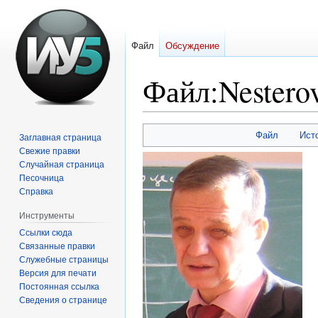
Файл
Обсуждение
Файл
:
Nestero
Перейти
Перейти
Файл
Ист
Заглавная страница
к
к
Свежие правки
навигации
поиску
Случайная страница
Песочница
Справка
Инструменты
Ссылки сюда
Связанные правки
Служебные страницы
Версия для печати
Постоянная ссылка
Сведения о странице